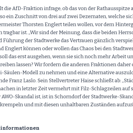
lt die AfD-Fraktion infrage, ob das von der Rathausspitze
lso ein Zuschnitt von drei auf zwei Dezernaten, welche si
rmeister Thorsten Englert teilen wollen, vor dem Hinte
 tragbar ist. „Wir sind der Meinung, dass die beiden Herr
Führung der Stadtwerke das Vertrauen gänzlich verspiel
d Englert können oder wollen das Chaos bei den Stadtwer
e soll das erst ausgehen, wenn sie sich noch mehr Arbeit
eiben lassen? Wir fordern die anderen Fraktionen daher d
-Säulen-Modell zu nehmen und eine Alternative auszulot
e Franz Laslo. Sein Stellvertreter Haise schließt ab: „Städt
chen in letzter Zeit vermehrt mit Filz-Schlagzeilen auf
AWO-Skandal ist, ist in Schorndorf der Stadtwerke-Skandal
krempeln und mit diesen unhaltbaren Zuständen aufzu
dinformationen