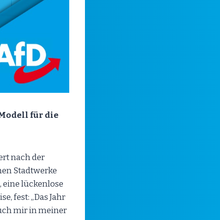
Modell für die
ert nach der
hen Stadtwerke
 eine lückenlose
e, fest: „Das Jahr
auch mir in meiner