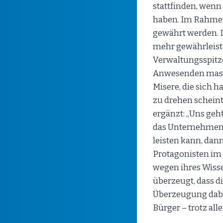
stattfinden, wenn
haben. Im Rahmen
gewährt werden. I
mehr gewährleistet
Verwaltungsspitze
Anwesenden massi
Misere, die sich 
zu drehen schein
ergänzt: „Uns geh
das Unternehmen w
leisten kann, da
Protagonisten im 
wegen ihres Wisse
überzeugt, dass di
Überzeugung dabe
Bürger – trotz all