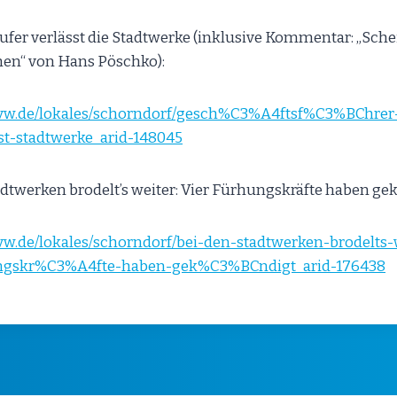
ufer verlässt die Stadtwerke (inklusive Kommentar: „Sche
n“ von Hans Pöschko):
zvw.de/lokales/schorndorf/gesch%C3%A4ftsf%C3%BChrer-
t-stadtwerke_arid-148045
tadtwerken brodelt’s weiter: Vier Fürhungskräfte haben ge
vw.de/lokales/schorndorf/bei-den-stadtwerken-brodelts-w
gskr%C3%A4fte-haben-gek%C3%BCndigt_arid-176438