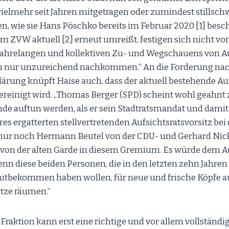
vielmehr seit Jahren mitgetragen oder zumindest stillsc
n, wie sie Hans Pöschko bereits im Februar 2020 [1] besch
m ZVW aktuell [2] erneut umreißt, festigen sich nicht von
 jahrelangen und kollektiven Zu- und Wegschauens von A
ten nur unzureichend nachkommen.“ An die Forderung nac
ärung knüpft Haise auch, dass der aktuell bestehende Au
bereinigt wird. „Thomas Berger (SPD) scheint wohl geahnt
nde auftun werden, als er sein Stadtratsmandat und damit
res ergatterten stellvertretenden Aufsichtsratsvorsitz be
zt nur noch Hermann Beutel von der CDU- und Gerhard Nic
von der alten Garde in diesem Gremium. Es würde dem Au
enn diese beiden Personen, die in den letzten zehn Jahren
mitbekommen haben wollen, für neue und frische Köpfe a
ätze räumen.“
-Fraktion kann erst eine richtige und vor allem vollständ