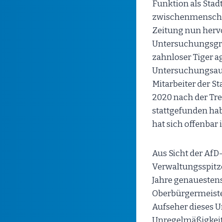
Funktion als Stad
zwischenmenschlic
Zeitung nun herv
Untersuchungsgre
zahnloser Tiger a
Untersuchungsaus
Mitarbeiter der S
2020 nach der Tr
stattgefunden hab
hat sich offenbar
Aus Sicht der AfD
Verwaltungsspitze
Jahre genauestens
Oberbürgermeister
Aufseher dieses U
Unregelmäßigkeite