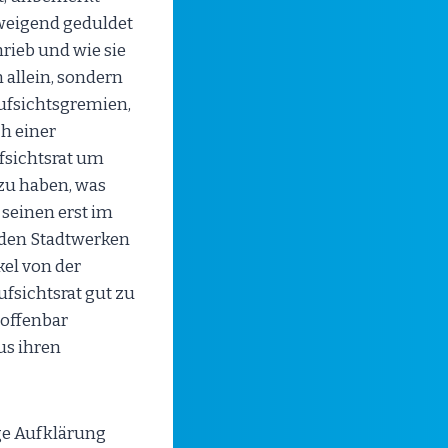
hweigend geduldet
rieb und wie sie
 allein, sondern
ufsichtsgremien,
h einer
fsichtsrat um
 zu haben, was
 seinen erst im
i den Stadtwerken
kel von der
fsichtsrat gut zu
 offenbar
us ihren
ige Aufklärung