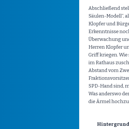
Abschließend stel
Säulen-Modell“, a
Klopfer und Bürge
Erkenntnisse noch
Überwachung und 
Herren Klopfer un
Griff kriegen. Wi
im Rathaus zuschr
Abstand vom Zwei
Fraktionsvorsitzend
SPD-Hand sind, ma
Was anderswo der 
die Ärmel hochzu
Hintergrun