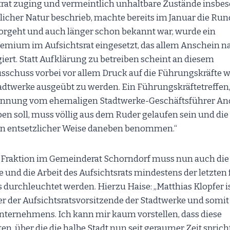
trat zuging und vermeintlich unhaltbare Zustände insbe
her Natur beschrieb, machte bereits im Januar die Rund
orgeht und auch länger schon bekannt war, wurde ein
mium im Aufsichtsrat eingesetzt, das allem Anschein na
giert. Statt Aufklärung zu betreiben scheint an diesem
schuss vorbei vor allem Druck auf die Führungskräfte w
tadtwerke ausgeübt zu werden. Ein Führungskräftetreffen,
ennung vom ehemaligen Stadtwerke-Geschäftsführer And
en soll, muss völlig aus dem Ruder gelaufen sein und di
 in entsetzlicher Weise daneben benommen.“
-Fraktion im Gemeinderat Schorndorf muss nun auch die 
 und die Arbeit des Aufsichtsrats mindestens der letzten 
 durchleuchtet werden. Hierzu Haise: „Matthias Klopfer is
 der Aufsichtsratsvorsitzende der Stadtwerke und somit 
nternehmens. Ich kann mir kaum vorstellen, dass diese
n, über die die halbe Stadt nun seit geraumer Zeit spric