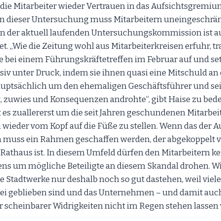
 die Mitarbeiter wieder Vertrauen in das Aufsichtsgremi
 dieser Untersuchung muss Mitarbeitern uneingeschrä
n der aktuell laufenden Untersuchungskommission ist au
. „Wie die Zeitung wohl aus Mitarbeiterkreisen erfuhr, tra
 bei einem Führungskräftetreffen im Februar auf und set
v unter Druck, indem sie ihnen quasi eine Mitschuld an
hauptsächlich um den ehemaligen Geschäftsführer und se
t, zuwies und Konsequenzen androhte“, gibt Haise zu be
t es zuallererst um die seit Jahren geschundenen Mitarbe
ieder vom Kopf auf die Füße zu stellen. Wenn das der Au
nn muss ein Rahmen geschaffen werden, der abgekoppelt 
Rathaus ist. In diesem Umfeld dürfen den Mitarbeitern ke
ns um mögliche Beteiligte an diesem Skandal drohen. Wi
e Stadtwerke nur deshalb noch so gut dastehen, weil viele
i geblieben sind und das Unternehmen – und damit auch 
er scheinbarer Widrigkeiten nicht im Regen stehen lassen 