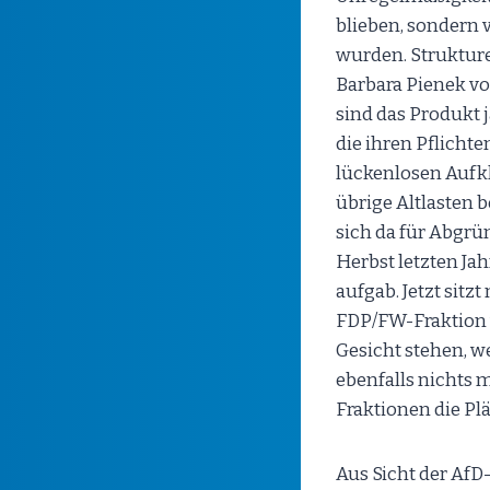
blieben, sondern 
wurden. Strukture
Barbara Pienek vo
sind das Produkt
die ihren Pflich
lückenlosen Aufkl
übrige Altlasten 
sich da für Abgrü
Herbst letzten Jah
aufgab. Jetzt sit
FDP/FW-Fraktion 
Gesicht stehen, w
ebenfalls nichts 
Fraktionen die Pl
Aus Sicht der AfD