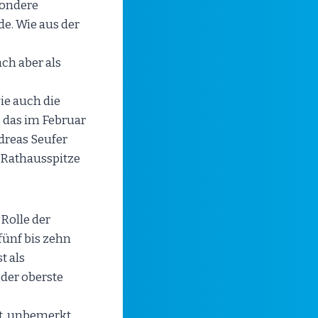
sondere
e. Wie aus der
ch aber als
ie auch die
 das im Februar
reas Seufer
e Rathausspitze
Rolle der
fünf bis zehn
t als
der oberste
ht, unbemerkt