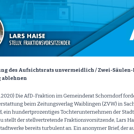
ng des Aufsichtsrats unvermeidlich / Zwei-Säulen-
g ablehnen
7.2020) Die AfD-Fraktion im Gemeinderat Schorndorf ford
erstattung beim Zeitungsverlag Waiblingen (ZVW) in Sac
 ein hundertprozentiges Tochterunternehmen der Stadt,
 stellt der stellvertretende Fraktionsvorsitzende, Lars Hais
Stadtwerke bereits turbulent an. Ein anonymer Brief, der 