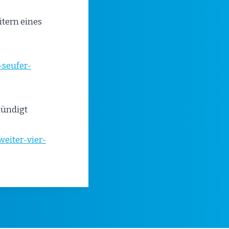
itern eines
seufer-
kündigt
eiter-vier-