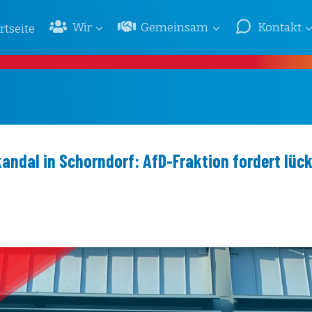
Wir
Gemeinsam
Kontakt
rtseite
ndal in Schorndorf: AfD-Fraktion fordert lüc