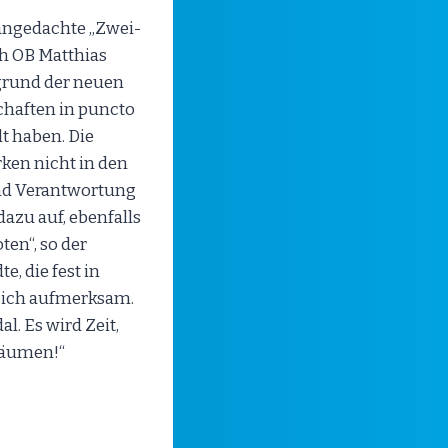
 angedachte „Zwei-
ch OB Matthias
rgrund der neuen
schaften in puncto
t haben. Die
ken nicht in den
 und Verantwortung
azu auf, ebenfalls
en“, so der
e, die fest in
 sich aufmerksam.
. Es wird Zeit,
räumen!“