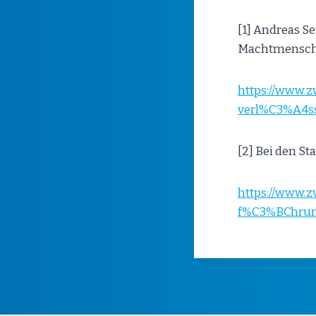
[1] Andreas Se
Machtmensche
https://www.
verl%C3%A4ss
[2] Bei den S
https://www.z
f%C3%BChrun