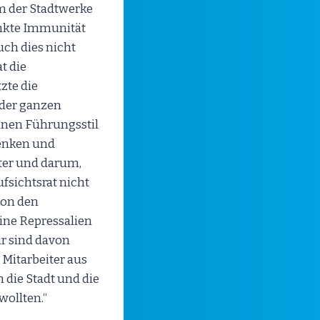
um der Stadtwerke
nkte Immunität
ch dies nicht
t die
zte die
 der ganzen
inen Führungsstil
denken und
iter und darum,
fsichtsrat nicht
von den
ine Repressalien
r sind davon
 Mitarbeiter aus
die Stadt und die
wollten.“