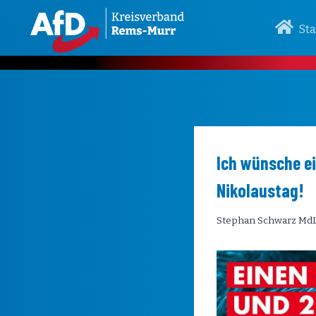
Zum
Inhalt
Sta
springen
Ich wünsche e
Nikolaustag!
Stephan Schwarz Md