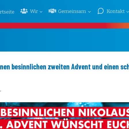
Wir
Gemeinsam
Kontakt
rtseite
inen besinnlichen zweiten Advent und einen s
L