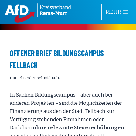
Zum
MEHR
Inhalt
springen
OFFENER BRIEF BILDUNGSCAMPUS
FELLBACH
Daniel Lindenschmid MdL
In Sachen Bildungscampus – aber auch bei
anderen Projekten – sind die Möglichkeiten der
Finanzierung aus den der Stadt Fellbach zur
Verfügung stehenden Einnahmen oder
Darlehen
ohne relevante Steuererhöhungen
zwischenzeitlich weitgehend erschöpft.