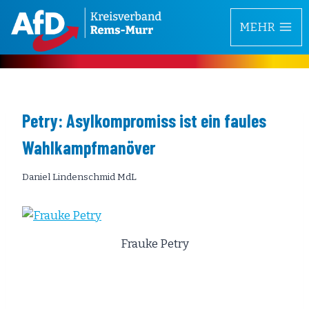
Zum
MEHR
Inhalt
springen
Petry: Asylkompromiss ist ein faules
Wahlkampfmanöver
Daniel Lindenschmid MdL
Frauke Petry