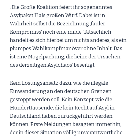
„Die Große Koalition feiert ihr sogenanntes
Asylpaket II als großen Wurf. Dabei ist in
Wahrheit selbst die Bezeichnung ‚fauler
Kompromiss‘ noch eine milde. Tatsächlich
handelt es sich hierbei um nichts anderes, als ein
plumpes Wahlkampfmanöver ohne Inhalt. Das
ist eine Mogelpackung, die keine der Ursachen
des derzeitigen Asylchaos‘ beseitigt.
Kein Lösungsansatz dazu, wie die illegale
Einwanderung an den deutschen Grenzen
gestoppt werden soll. Kein Konzept, wie die
Hunderttausende, die kein Recht auf Asyl in
Deutschland haben zurückgeführt werden
können. Erste Meldungen besagten immerhin,
der in dieser Situation völlig unverantwortliche