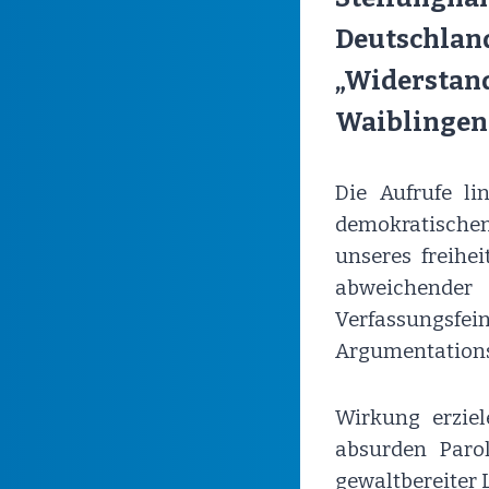
Deutschlan
„Widerstan
Waiblingen
Die Aufrufe l
demokratischen 
unseres freihei
abweichend
Verfassungs
Argumentations
Wirkung erzie
absurden Paro
gewaltbereiter 