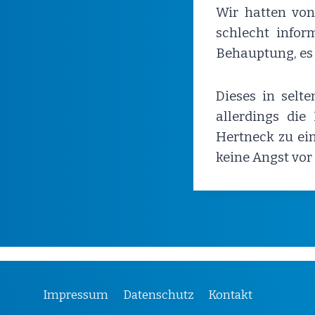
Wir hatten von
schlecht infor
Behauptung, es
Dieses in selte
allerdings di
Hertneck zu ei
keine Angst vo
Impressum
Datenschutz
Kontakt