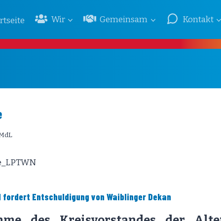
Wir
Gemeinsam
Kontakt
rtseite
e
 MdL
 fordert Entschuldigung von Waiblinger Dekan
hme des Kreisvorstandes der Alte