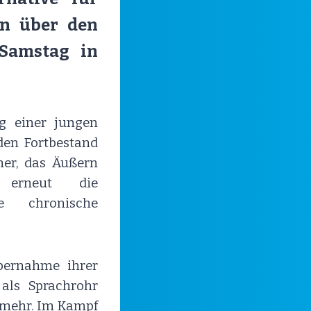
en über den
 Samstag in
g einer jungen
 den Fortbestand
gner, das Äußern
 erneut die
e chronische
bernahme ihrer
als Sprachrohr
s mehr. Im Kampf