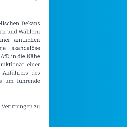
elischen Dekans
ern und Wählern
ner amtlichen
ne skandalöse
 AfD in die Nähe
unktionär einer
 Anführers des
es um führende
n Verirrungen zu