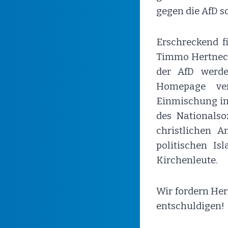
gegen die AfD sc
Erschreckend f
Timmo Hertneck
der AfD werd
Homepage ver
Einmischung in 
des Nationalso
christlichen 
politischen I
Kirchenleute.
Wir fordern Her
entschuldigen!