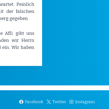
artet. Peinlich
it der falschen
erg gegeben.
ie AfD, gibt uns
aden wir Herrn
 ein. Wir haben
Facebook
Twitter
Instagram