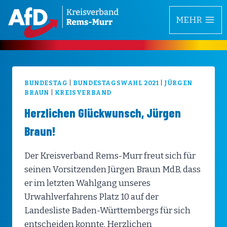
Zum
MEHR
Inhalt
springen
BUNDESTAG
|
BUNDESTAGSWAHL 2021
|
JÜRGEN
BRAUN
|
KREISVERBAND
Herzlichen Glückwunsch, Jürgen
Braun!
Der Kreisverband Rems-Murr freut sich für
seinen Vorsitzenden Jürgen Braun MdB, dass
er im letzten Wahlgang unseres
Urwahlverfahrens Platz 10 auf der
Landesliste Baden-Württembergs für sich
entscheiden konnte. Herzlichen