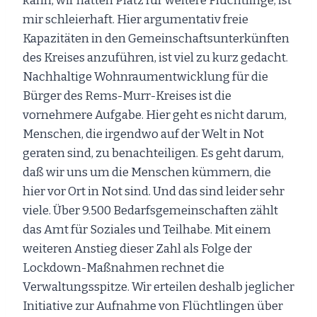
kann, wir hätten Platz für weitere Flüchtlinge, ist
mir schleierhaft. Hier argumentativ freie
Kapazitäten in den Gemeinschaftsunterkünften
des Kreises anzuführen, ist viel zu kurz gedacht.
Nachhaltige Wohnraumentwicklung für die
Bürger des Rems-Murr-Kreises ist die
vornehmere Aufgabe. Hier geht es nicht darum,
Menschen, die irgendwo auf der Welt in Not
geraten sind, zu benachteiligen. Es geht darum,
daß wir uns um die Menschen kümmern, die
hier vor Ort in Not sind. Und das sind leider sehr
viele. Über 9.500 Bedarfsgemeinschaften zählt
das Amt für Soziales und Teilhabe. Mit einem
weiteren Anstieg dieser Zahl als Folge der
Lockdown-Maßnahmen rechnet die
Verwaltungsspitze. Wir erteilen deshalb jeglicher
Initiative zur Aufnahme von Flüchtlingen über