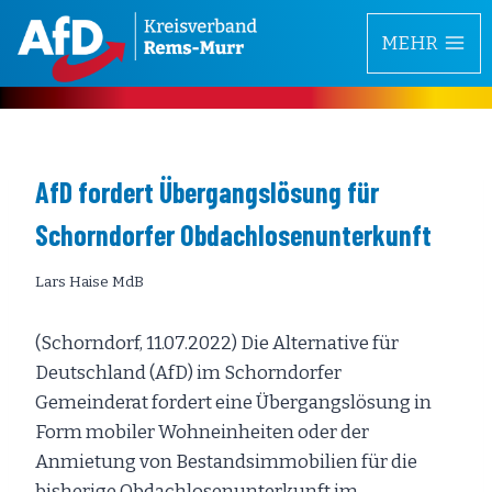
Zum
MEHR
Inhalt
springen
AfD fordert Übergangslösung für
Schorndorfer Obdachlosenunterkunft
Lars Haise MdB
(Schorndorf, 11.07.2022) Die Alternative für
Deutschland (AfD) im Schorndorfer
Gemeinderat fordert eine Übergangslösung in
Form mobiler Wohneinheiten oder der
Anmietung von Bestandsimmobilien für die
bisherige Obdachlosenunterkunft im