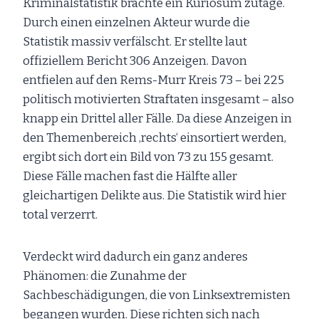
Kriminalstatistik brachte ein Kuriosum zutage.
Durch einen einzelnen Akteur wurde die
Statistik massiv verfälscht. Er stellte laut
offiziellem Bericht 306 Anzeigen. Davon
entfielen auf den Rems-Murr Kreis 73 – bei 225
politisch motivierten Straftaten insgesamt – also
knapp ein Drittel aller Fälle. Da diese Anzeigen in
den Themenbereich ‚rechts‘ einsortiert werden,
ergibt sich dort ein Bild von 73 zu 155 gesamt.
Diese Fälle machen fast die Hälfte aller
gleichartigen Delikte aus. Die Statistik wird hier
total verzerrt.
Verdeckt wird dadurch ein ganz anderes
Phänomen: die Zunahme der
Sachbeschädigungen, die von Linksextremisten
begangen wurden. Diese richten sich nach