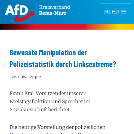
Zum
MEHR
Inhalt
springen
Bewusste Manipulation der
Polizeistatistik durch Linksextreme?
sven-uwe.epple
Frank Kral, Vorsitzender unserer
Kreistagsfraktion und Sprecher im
Sozialausschuß berichtet.
Die heutige Vorstellung der polizeilichen