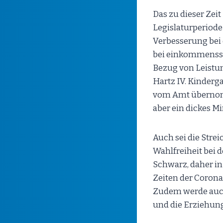
Das zu dieser Zei
Legislaturperiode
Verbesserung bei 
bei einkommenssc
Bezug von Leistu
Hartz IV. Kinderg
vom Amt übernomme
aber ein dickes Mi
Auch sei die Strei
Wahlfreiheit bei
Schwarz, daher in
Zeiten der Coron
Zudem werde auch 
und die Erziehun