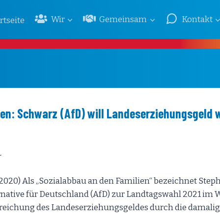
Wir
Gemeinsam
Kontakt
rtseite
lien: Schwarz (AfD) will Landeserziehungsgeld 
L
1.2020) Als „Sozialabbau an den Familien“ bezeichnet Ste
rnative für Deutschland (AfD) zur Landtagswahl 2021 im 
treichung des Landeserziehungsgeldes durch die damalig