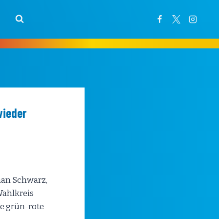
wieder
phan Schwarz,
Wahlkreis
e grün-rote