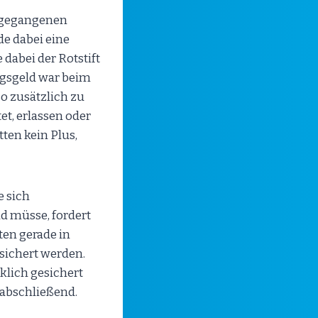
angegangenen
e dabei eine
dabei der Rotstift
gsgeld war beim
o zusätzlich zu
t, erlassen oder
ten kein Plus,
e sich
d müsse, fordert
ten gerade in
sichert werden.
klich gesichert
 abschließend.