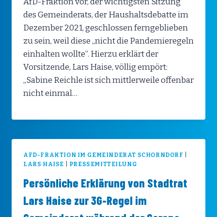
AfD-Fraktion vor, der wichtigsten Sitzung
des Gemeinderats, der Haushaltsdebatte im
Dezember 2021, geschlossen ferngeblieben
zu sein, weil diese „nicht die Pandemieregeln
einhalten wollte“. Hierzu erklärt der
Vorsitzende, Lars Haise, völlig empört:
„Sabine Reichle ist sich mittlerweile offenbar
nicht einmal…
AFD-FRAKTION IM GEMEINDERAT SCHORNDORF
|
LARS HAISE
|
PRESSEMITTEILUNG
Persönliche Erklärung von Stadtrat
Lars Haise zur 3G-Regel im