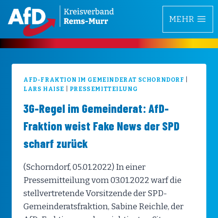
Zum
MEHR
Inhalt
springen
AFD-FRAKTION IM GEMEINDERAT SCHORNDORF
|
LARS HAISE
|
PRESSEMITTEILUNG
3G-Regel im Gemeinderat: AfD-
Fraktion weist Fake News der SPD
scharf zurück
(Schorndorf, 05.01.2022) In einer
Pressemitteilung vom 03.01.2022 warf die
stellvertretende Vorsitzende der SPD-
Gemeinderatsfraktion, Sabine Reichle, der