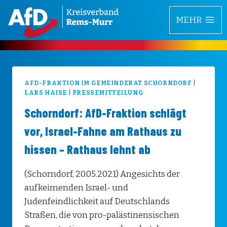
Zum
MEHR
Inhalt
springen
AFD-FRAKTION IM GEMEINDERAT SCHORNDORF
|
LARS HAISE
|
PRESSEMITTEILUNG
Schorndorf: AfD-Fraktion schlägt
vor, Israel-Fahne am Rathaus zu
hissen – Rathaus lehnt ab
(Schorndorf, 20.05.2021) Angesichts der
aufkeimenden Israel- und
Judenfeindlichkeit auf Deutschlands
Straßen, die von pro-palästinensischen