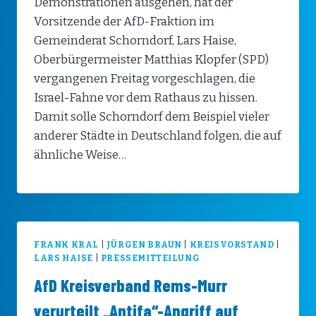
Demonstrationen ausgehen, hat der
Vorsitzende der AfD-Fraktion im
Gemeinderat Schorndorf, Lars Haise,
Oberbürgermeister Matthias Klopfer (SPD)
vergangenen Freitag vorgeschlagen, die
Israel-Fahne vor dem Rathaus zu hissen.
Damit solle Schorndorf dem Beispiel vieler
anderer Städte in Deutschland folgen, die auf
ähnliche Weise…
FRANK KRAL
|
JÜRGEN BRAUN
|
KREISVORSTAND
|
LARS HAISE
|
PRESSEMITTEILUNG
AfD Kreisverband Rems-Murr
verurteilt „Antifa“-Angriff auf