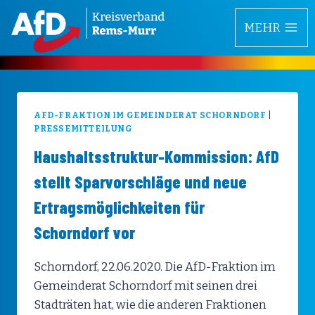
Zum
MEHR
Inhalt
springen
AFD-FRAKTION IM GEMEINDERAT SCHORNDORF
|
PRESSEMITTEILUNG
Haushaltsstruktur-Kommission: AfD
stellt Sparvorschläge und neue
Ertragsmöglichkeiten für
Schorndorf vor
Schorndorf, 22.06.2020. Die AfD-Fraktion im
Gemeinderat Schorndorf mit seinen drei
Stadträten hat, wie die anderen Fraktionen