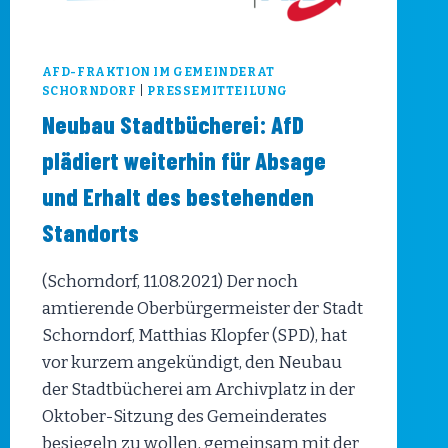
AFD-FRAKTION IM GEMEINDERAT
SCHORNDORF
|
PRESSEMITTEILUNG
Neubau Stadtbücherei: AfD
plädiert weiterhin für Absage
und Erhalt des bestehenden
Standorts
(Schorndorf, 11.08.2021) Der noch
amtierende Oberbürgermeister der Stadt
Schorndorf, Matthias Klopfer (SPD), hat
vor kurzem angekündigt, den Neubau
der Stadtbücherei am Archivplatz in der
Oktober-Sitzung des Gemeinderates
besiegeln zu wollen, gemeinsam mit der