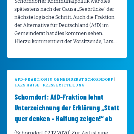
Schorndorfer Kommunalpolitik war dies
spätestens nach der Causa „Seebrücke“ der
nächste logische Schritt. Auch die Fraktion
der Alternative für Deutschland (AfD) im
Gemeinderat hat dies kommen sehen.
Hierzu kommentiert der Vorsitzende, Lars…
AFD-FRAKTION IM GEMEINDERAT SCHORNDORF
|
LARS HAISE
|
PRESSEMITTEILUNG
Schorndorf: AfD-Fraktion lehnt
Unterzeichnung der Erklärung „Statt
quer denken – Haltung zeigen!“ ab
(Schorndorf, 02.12.2020) Zur Zeit ist eine