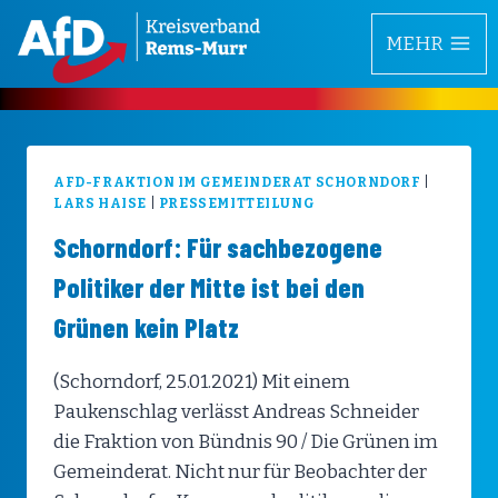
Zum
MEHR
Inhalt
springen
AFD-FRAKTION IM GEMEINDERAT SCHORNDORF
|
LARS HAISE
|
PRESSEMITTEILUNG
Schorndorf: Für sachbezogene
Politiker der Mitte ist bei den
Grünen kein Platz
(Schorndorf, 25.01.2021) Mit einem
Paukenschlag verlässt Andreas Schneider
die Fraktion von Bündnis 90 / Die Grünen im
Gemeinderat. Nicht nur für Beobachter der