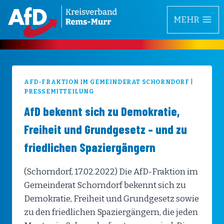
Zum
MEHR
Inhalt
springen
AFD-FRAKTION IM GEMEINDERAT SCHORNDORF
|
PRESSEMITTEILUNG
AfD bekennt sich zu Demokratie,
Freiheit und Grundgesetz – und zu
friedlichen Spaziergängern
(Schorndorf, 17.02.2022) Die AfD-Fraktion im
Gemeinderat Schorndorf bekennt sich zu
Demokratie, Freiheit und Grundgesetz sowie
zu den friedlichen Spaziergängern, die jeden