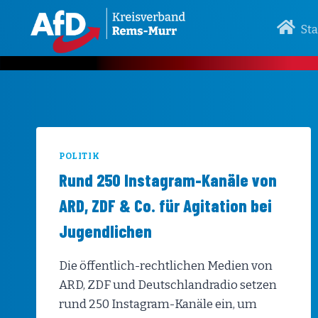
Zum
Inhalt
Sta
springen
POLITIK
Rund 250 Instagram-Kanäle von
ARD, ZDF & Co. für Agitation bei
Jugendlichen
Die öffentlich-rechtlichen Medien von
ARD, ZDF und Deutschlandradio setzen
rund 250 Instagram-Kanäle ein, um