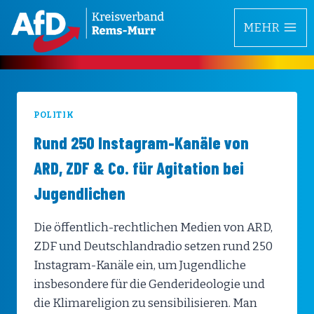
Zum
MEHR
Inhalt
springen
POLITIK
Rund 250 Instagram-Kanäle von
ARD, ZDF & Co. für Agitation bei
Jugendlichen
Die öffentlich-rechtlichen Medien von ARD,
ZDF und Deutschlandradio setzen rund 250
Instagram-Kanäle ein, um Jugendliche
insbesondere für die Genderideologie und
die Klimareligion zu sensibilisieren. Man