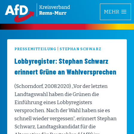
Zum
MEHR
Inhalt
springen
PRESSEMITTEILUNG
|
STEPHAN SCHWARZ
Lobbyregister: Stephan Schwarz
erinnert Grüne an Wahlversprechen
(Schorndorf, 20.08.2020) „Vor der letzten
Landtagswahl haben die Grünen die
Einführung eines Lobbyregisters
versprochen. Nach der Wahl haben sie es
schnell wieder vergessen“, erinnert Stephan
Schwarz, Landtagskandidat für die