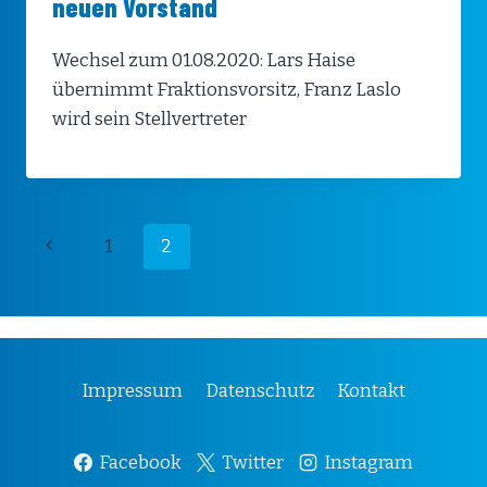
neuen Vorstand
Wechsel zum 01.08.2020: Lars Haise
übernimmt Fraktionsvorsitz, Franz Laslo
wird sein Stellvertreter
Seitennavigation
Vorherige
1
2
Seite
Impressum
Datenschutz
Kontakt
Facebook
Twitter
Instagram