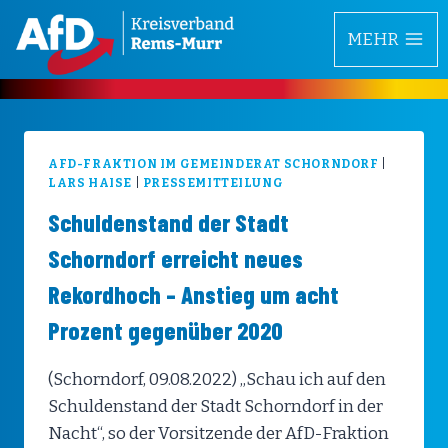
Zum
MEHR
Inhalt
springen
AFD-FRAKTION IM GEMEINDERAT SCHORNDORF
|
LARS HAISE
|
PRESSEMITTEILUNG
Schuldenstand der Stadt
Schorndorf erreicht neues
Rekordhoch – Anstieg um acht
Prozent gegenüber 2020
(Schorndorf, 09.08.2022) „Schau ich auf den
Schuldenstand der Stadt Schorndorf in der
Nacht“, so der Vorsitzende der AfD-Fraktion