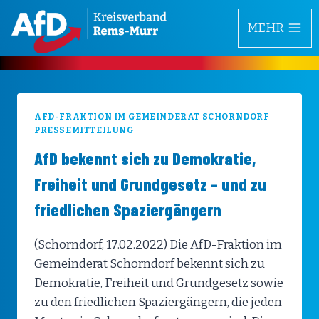
Zum
MEHR
Inhalt
springen
AFD-FRAKTION IM GEMEINDERAT SCHORNDORF
|
PRESSEMITTEILUNG
AfD bekennt sich zu Demokratie,
Freiheit und Grundgesetz – und zu
friedlichen Spaziergängern
(Schorndorf, 17.02.2022) Die AfD-Fraktion im
Gemeinderat Schorndorf bekennt sich zu
Demokratie, Freiheit und Grundgesetz sowie
zu den friedlichen Spaziergängern, die jeden