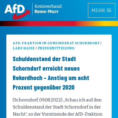
Zum
MEHR
Inhalt
springen
AFD-FRAKTION IM GEMEINDERAT SCHORNDORF
|
LARS HAISE
|
PRESSEMITTEILUNG
Schuldenstand der Stadt
Schorndorf erreicht neues
Rekordhoch – Anstieg um acht
Prozent gegenüber 2020
(Schorndorf, 09.08.2022) „Schau ich auf den
Schuldenstand der Stadt Schorndorf in der
Nacht“, so der Vorsitzende der AfD-Fraktion