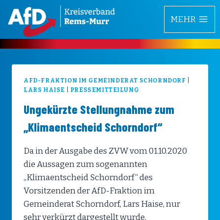
Zum
MEHR
Inhalt
springen
AFD-FRAKTION IM GEMEINDERAT SCHORNDORF
|
LARS HAISE
|
PRESSEMITTEILUNG
Ungekürzte Stellungnahme zum
„Klimaentscheid Schorndorf“
Da in der Ausgabe des ZVW vom 01.10.2020
die Aussagen zum sogenannten
„Klimaentscheid Schorndorf“ des
Vorsitzenden der AfD-Fraktion im
Gemeinderat Schorndorf, Lars Haise, nur
sehr verkürzt dargestellt wurde,