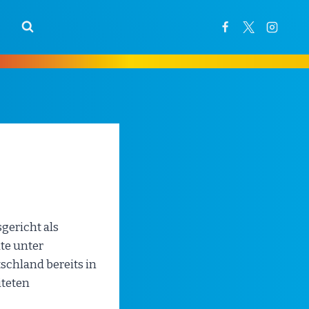
gericht als
te unter
schland bereits in
iteten