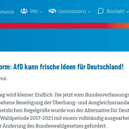
Wir
Gemeinsam
Kontakt
rtseite
rm: AfD kann frische Ideen für Deutschland!
 MdL
g wird kleiner. Endlich. Die jetzt vom Bundesverfassungs
ehene Beseitigung der Überhang- und Ausgleichsmanda
etzlichen Regelgröße wurde von der Alternative für Deut
 Wahlperiode 2017-2021 mit einem vollständig ausgearbe
r Änderung des Bundeswahlgesetzes gefordert.