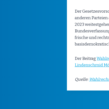
Der Gesetzesvorsc
anderen Parteien a
2023 weitestgeh
Bundesverfassung
frische und recht
basisdemokratisc
Der Beitrag
Wahlre
Lindenschmid M
Quelle:
Wahlrecht