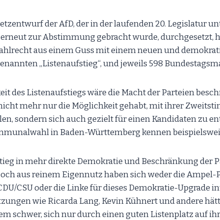
etzentwurf der AfD, der in der laufenden 20. Legislatur un
 erneut zur Abstimmung gebracht wurde, durchgesetzt, 
Wahlrecht aus einem Guss mit einem neuen und demokra
enannten „Listenaufstieg“, und jeweils 598 Bundestagsm
eit des Listenaufstiegs wäre die Macht der Parteien besc
nicht mehr nur die Möglichkeit gehabt, mit ihrer Zweitst
len, sondern sich auch gezielt für einen Kandidaten zu en
ommunalwahl in Baden-Württemberg kennen beispielswei
stieg in mehr direkte Demokratie und Beschränkung der 
och aus reinem Eigennutz haben sich weder die Ampel-P
DU/CSU oder die Linke für dieses Demokratie-Upgrade int
tzungen wie Ricarda Lang, Kevin Kühnert und andere hätt
m schwer, sich nur durch einen guten Listenplatz auf ihre