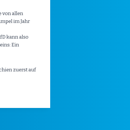
 von allen
 Ampel im Jahr
fD kann also
eins: Ein
chien zuerst auf