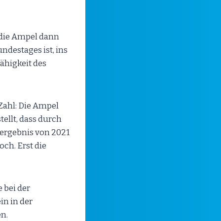
 die Ampel dann
destages ist, ins
ähigkeit des
Zahl: Die Ampel
tellt, dass durch
lergebnis von 2021
ch. Erst die
 bei der
in in der
en.