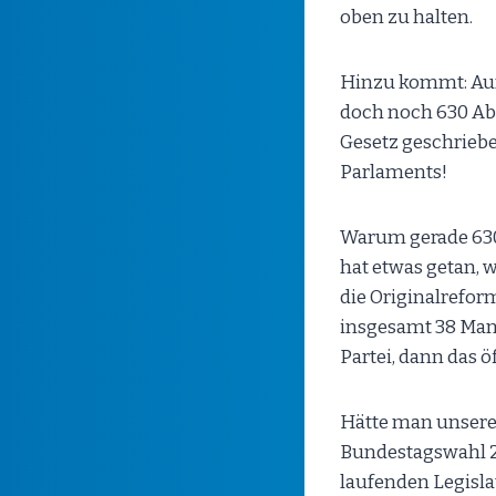
oben zu halten.
Hinzu kommt: Auf
doch noch 630 Abg
Gesetz geschriebe
Parlaments!
Warum gerade 630?
hat etwas getan, wa
die Originalrefor
insgesamt 38 Mand
Partei, dann das ö
Hätte man unsere 
Bundestagswahl 20
laufenden Legisla