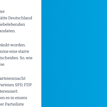
ter
hätte Deutschland
tiebelebenden
andaten.
hränkt worden.
imme eine starre
tscheiden. So, wie
se.
Parteienmacht
arteien SPD, FDP
eressiert.
en es in einem
r Parteiliste