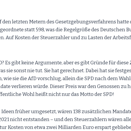
 den letzten Metern des Gesetzgebungsverfahrens hatte
eordnete statt 598, was die Regelgröße des Deutschen Bun
n. Auf Kosten der Steuerzahler und zu Lasten der Arbeitsf
 Es gibt keine Argumente, aber es gibt Gründe für diese 
s sie sonst nie tut. Sie hat gerechnet. Dabei hat sie festges
m, wie sie die AfD vorschlug, allein die SPD nach dem Wah
ate verlieren würde. Dieser Preis war den Genossen zu ho
ffentliche Wohl heißt nicht nur das Motto der SPD!
Ideen früher umgesetzt, wären 138 zusätzlichen Mandate
21 nicht entstanden – und den Steuerzahlern wären alle
tur Kosten von etwa zwei Milliarden Euro erspart geblieb