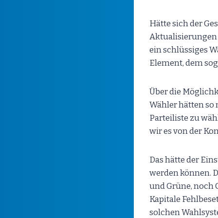
Hätte sich der Ges
Aktualisierungen
ein schlüssiges 
Element, dem sog
Über die Möglichk
Wähler hätten so 
Parteiliste zu wäh
wir es von der K
Das hätte der Ein
werden können. D
und Grüne, noch C
Kapitale Fehlbese
solchen Wahlsyste