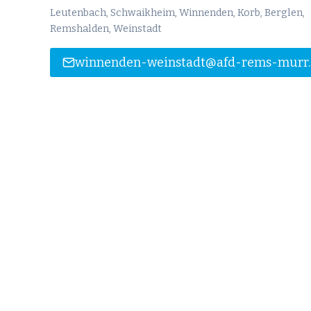
Leutenbach, Schwaikheim, Winnenden, Korb, Berglen,
Remshalden, Weinstadt
winnenden-weinstadt@afd-rems-murr.